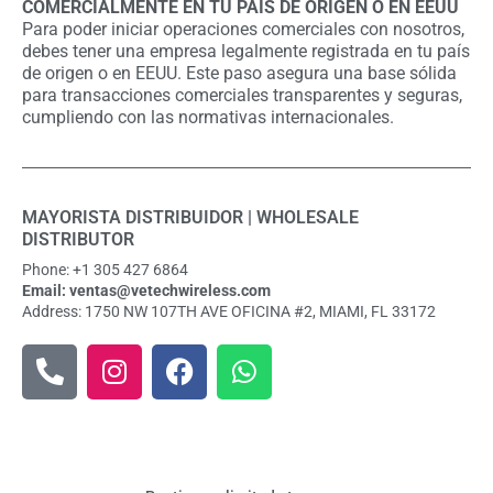
COMERCIALMENTE EN TU PAÍS DE ORIGEN O EN EEUU
Para poder iniciar operaciones comerciales con nosotros,
debes tener una empresa legalmente registrada en tu país
de origen o en EEUU. Este paso asegura una base sólida
para transacciones comerciales transparentes y seguras,
cumpliendo con las normativas internacionales.
MAYORISTA DISTRIBUIDOR | WHOLESALE
DISTRIBUTOR
Phone: +1 305 427 6864
Email: ventas@vetechwireless.com
Address: 1750 NW 107TH AVE OFICINA #2, MIAMI, FL 33172
P
I
F
W
h
n
a
h
o
s
c
a
n
t
e
t
e
a
b
s