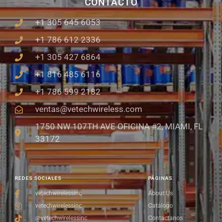
CONTACTO
+1 305 645 6053
+1 786 612 2336
+1 305 427 6864
+1 816 485 6116
+1 786 599 2182
ventas@vetechwireless.com
1750 NW 107TH AVE OFICINA #2, MIAMI, FL
33172
REDES SOCIALES
PÁGINAS
vetechwirelessinc
About Us
vetechwirelessinc
Catálogo
@vetechwirelessinc
Contactanos