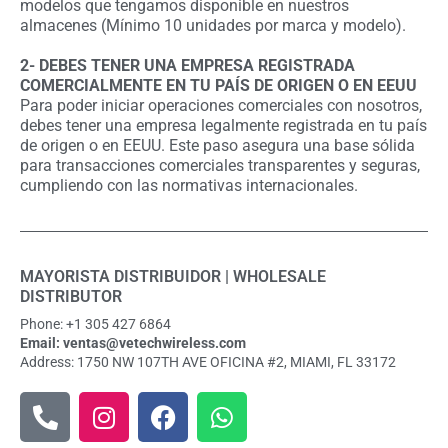
modelos que tengamos disponible en nuestros
almacenes (Mínimo 10 unidades por marca y modelo).
2- DEBES TENER UNA EMPRESA REGISTRADA
COMERCIALMENTE EN TU PAÍS DE ORIGEN O EN EEUU
Para poder iniciar operaciones comerciales con nosotros,
debes tener una empresa legalmente registrada en tu país
de origen o en EEUU. Este paso asegura una base sólida
para transacciones comerciales transparentes y seguras,
cumpliendo con las normativas internacionales.
MAYORISTA DISTRIBUIDOR | WHOLESALE
DISTRIBUTOR
Phone: +1 305 427 6864
Email: ventas@vetechwireless.com
Address: 1750 NW 107TH AVE OFICINA #2, MIAMI, FL 33172
P
I
F
W
h
n
a
h