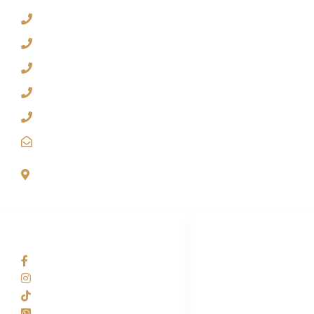
+1 305 645 6053
+1 786 612 2336
+1 305 427 6864
+1 816 485 6116
+1 786 599 2182
ventas@vetechwireless.com
1750 NW 107TH AVE OFICINA #2, MIAMI, FL
33172
REDES SOCIALES
PÁGINAS
vetechwirelessinc
About Us
vetechwirelessinc
Catálogo
@vetechwirelessinc
Contactanos
+1 305 645 6053
Pre-Registro