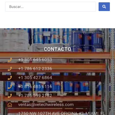
Search
...
CONTACTO
+1 305 645 6053
+1 786 612 2336
+1 305 427 6864
+1 816 485 6116
+1 786 599 2182
ventas@vetechwireless.com
1750 NW 107TH AVE OFICINA #2, MIAMI, FL