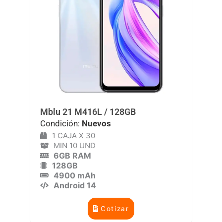
Mblu 21 M416L / 128GB
Condición:
Nuevos
1 CAJA X 30
MIN 10 UND
6GB RAM
128GB
4900 mAh
Android 14
Cotizar