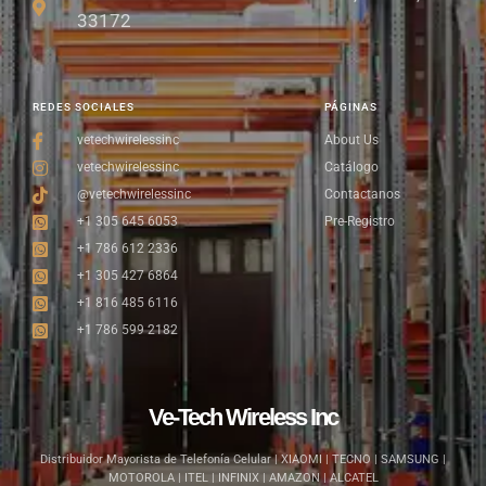
33172
REDES SOCIALES
PÁGINAS
vetechwirelessinc
About Us
vetechwirelessinc
Catálogo
@vetechwirelessinc
Contactanos
+1 305 645 6053
Pre-Registro
+1 786 612 2336
+1 305 427 6864
+1 816 485 6116
+1 786 599 2182
Ve-Tech Wireless Inc
Distribuidor Mayorista de Telefonía Celular | XIAOMI | TECNO | SAMSUNG |
MOTOROLA | ITEL | INFINIX | AMAZON | ALCATEL