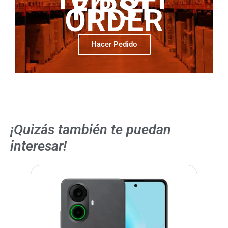
FIRST
ORDER
Hacer Pedido
10% OFF
¡Quizás también te puedan
interesar!